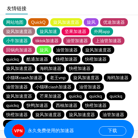
友情链接
网站地图
QuickQ
旋风加速度器
旋风
优途加速器
旋风加速度器
旋风加速
坚果加速器
外网app
小牛加速器
tiktok加速器
油管加速器
上油管加速器
回锅肉加速器
旋风
油管加速器
旋风加速度器
quickq
酷通加速器
快橙加速器
快橙加速器
旋风加速度器
海鸥加速器
快橙加速器
小猫咪ciash加速器
老王vnp
旋风加速度器
海鸥加速器
油管加速器
小猫咪ciash加速器
油管加速器
旋风加速度器
芒果加速器
quickq
quickq
quickq
quickq
快鸭加速器
西柚加速器
快橙加速器
快橙加速器
旋风加速度器
旋风加速度器
油管加速器
quickq
老王vnp
芒果加速器
快橙加速器
永久免费使用的加速器
下载