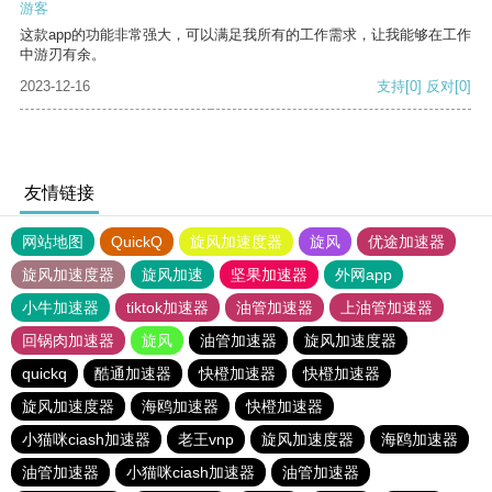
游客
这款app的功能非常强大，可以满足我所有的工作需求，让我能够在工作
中游刃有余。
2023-12-16
支持
[0]
反对
[0]
友情链接
网站地图
QuickQ
旋风加速度器
旋风
优途加速器
旋风加速度器
旋风加速
坚果加速器
外网app
小牛加速器
tiktok加速器
油管加速器
上油管加速器
回锅肉加速器
旋风
油管加速器
旋风加速度器
quickq
酷通加速器
快橙加速器
快橙加速器
旋风加速度器
海鸥加速器
快橙加速器
小猫咪ciash加速器
老王vnp
旋风加速度器
海鸥加速器
油管加速器
小猫咪ciash加速器
油管加速器