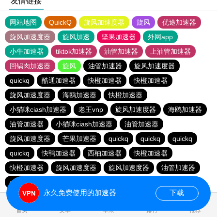
友情链接
网站地图
QuickQ
旋风加速度器
旋风
优途加速器
旋风加速度器
旋风加速
坚果加速器
外网app
小牛加速器
tiktok加速器
油管加速器
上油管加速器
回锅肉加速器
旋风
油管加速器
旋风加速度器
quickq
酷通加速器
快橙加速器
快橙加速器
旋风加速度器
海鸥加速器
快橙加速器
小猫咪ciash加速器
老王vnp
旋风加速度器
海鸥加速器
油管加速器
小猫咪ciash加速器
油管加速器
旋风加速度器
芒果加速器
quickq
quickq
quickq
quickq
快鸭加速器
西柚加速器
快橙加速器
快橙加速器
旋风加速度器
旋风加速度器
油管加速器
quickq
老王vnp
芒果加速器
快橙加速器
永久免费使用的加速器
下载
首页
安卓
苹果
排行
推荐