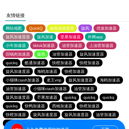
友情链接
网站地图
QuickQ
旋风加速度器
旋风
优途加速器
旋风加速度器
旋风加速
坚果加速器
外网app
小牛加速器
tiktok加速器
油管加速器
上油管加速器
回锅肉加速器
旋风
油管加速器
旋风加速度器
quickq
酷通加速器
快橙加速器
快橙加速器
旋风加速度器
海鸥加速器
快橙加速器
小猫咪ciash加速器
老王vnp
旋风加速度器
海鸥加速器
油管加速器
小猫咪ciash加速器
油管加速器
旋风加速度器
芒果加速器
quickq
quickq
quickq
quickq
快鸭加速器
西柚加速器
快橙加速器
快橙加速器
旋风加速度器
旋风加速度器
油管加速器
quickq
老王vnp
芒果加速器
快橙加速器