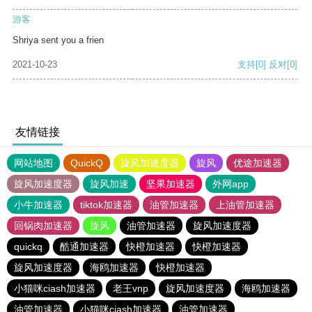
游客
Shriya sent you a frien
2021-10-23
支持
[0]
反对
[0]
友情链接
网站地图
QuickQ
旋风加速度器
旋风
优途加速器
旋风加速度器
旋风加速
坚果加速器
外网app
小牛加速器
tiktok加速器
油管加速器
上油管加速器
回锅肉加速器
旋风
油管加速器
旋风加速度器
quickq
酷通加速器
快橙加速器
快橙加速器
旋风加速度器
海鸥加速器
快橙加速器
小猫咪ciash加速器
老王vnp
旋风加速度器
海鸥加速器
油管加速器
小猫咪ciash加速器
油管加速器