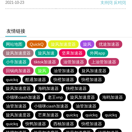
2021-10-23
支持
[0]
反对
[0]
友情链接
网站地图
QuickQ
旋风加速度器
旋风
优途加速器
旋风加速度器
旋风加速
坚果加速器
外网app
小牛加速器
tiktok加速器
油管加速器
上油管加速器
回锅肉加速器
旋风
油管加速器
旋风加速度器
quickq
酷通加速器
快橙加速器
快橙加速器
旋风加速度器
海鸥加速器
快橙加速器
小猫咪ciash加速器
老王vnp
旋风加速度器
海鸥加速器
油管加速器
小猫咪ciash加速器
油管加速器
旋风加速度器
芒果加速器
quickq
quickq
quickq
quickq
快鸭加速器
西柚加速器
快橙加速器